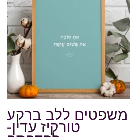
משפטים ללב ברקע
טורקיז עדין-